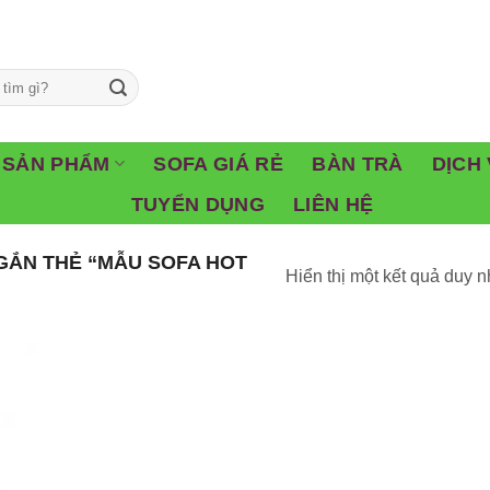
SẢN PHẨM
SOFA GIÁ RẺ
BÀN TRÀ
DỊCH 
TUYỂN DỤNG
LIÊN HỆ
ẮN THẺ “MẪU SOFA HOT
Hiển thị một kết quả duy n