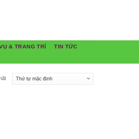
VỤ & TRANG TRÍ
TIN TỨC
hất