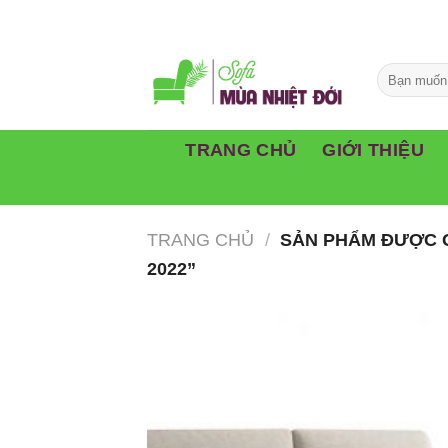
Skip
to
content
TRANG CHỦ
GIỚI THIỆU
TRANG CHỦ
/
SẢN PHẨM ĐƯỢC G
2022”