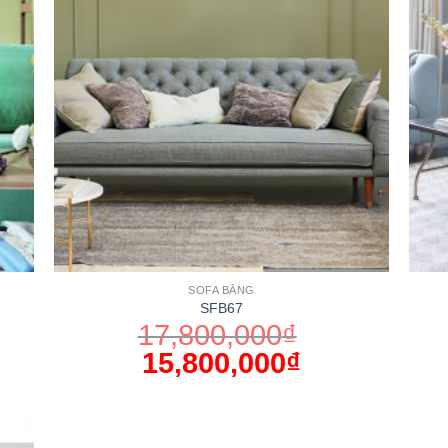
SOFA BĂNG
SFB67
17,800,000
₫
15,800,000
₫