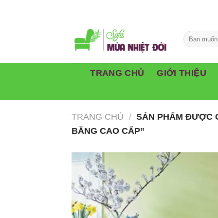
Skip
to
content
TRANG CHỦ
GIỚI THIỆU
TRANG CHỦ
/
SẢN PHẨM ĐƯỢC 
BĂNG CAO CẤP”