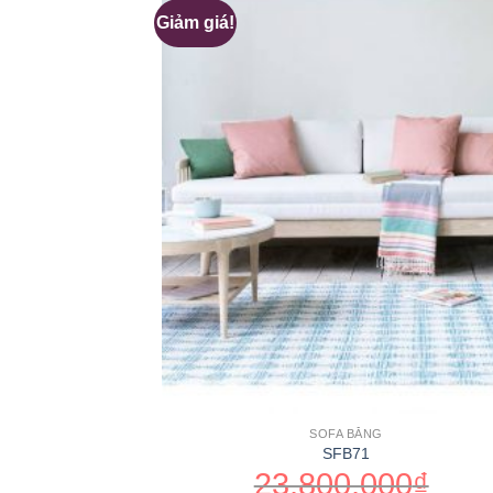
Giảm giá!
SOFA BĂNG
SFB71
23,800,000
₫