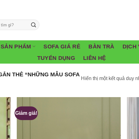
SẢN PHẨM
SOFA GIÁ RẺ
BÀN TRÀ
DỊCH 
TUYỂN DỤNG
LIÊN HỆ
GẮN THẺ “NHỮNG MẪU SOFA
Hiển thị một kết quả duy n
Giảm giá!