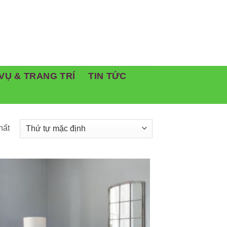
VỤ & TRANG TRÍ
TIN TỨC
hất