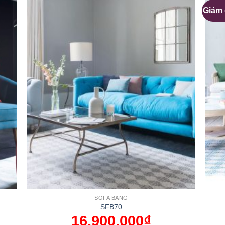
Giảm 
SOFA BĂNG
SFB70
16,900,000
₫