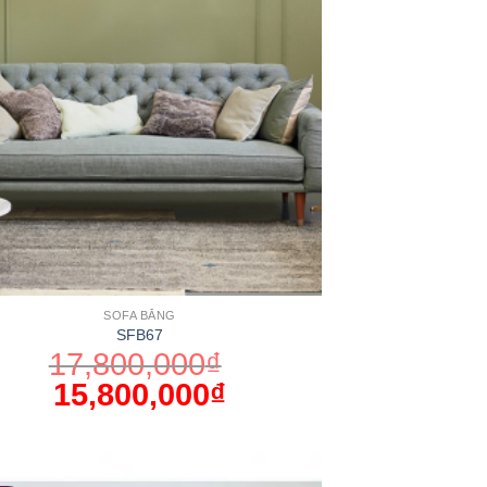
SOFA BĂNG
SFB67
17,800,000
₫
15,800,000
₫