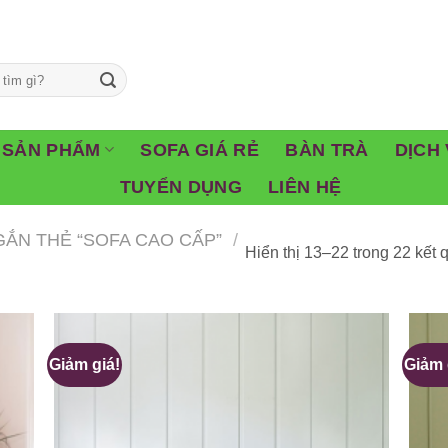
SẢN PHẨM
SOFA GIÁ RẺ
BÀN TRÀ
DỊCH 
TUYỂN DỤNG
LIÊN HỆ
ẮN THẺ “SOFA CAO CẤP”
/
Hiển thị 13–22 trong 22 kết 
Giảm giá!
Giảm 