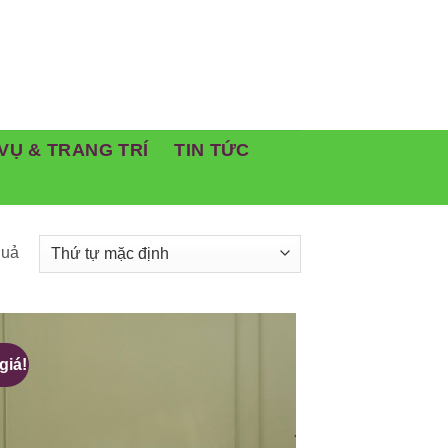
VỤ & TRANG TRÍ
TIN TỨC
quả
giá!