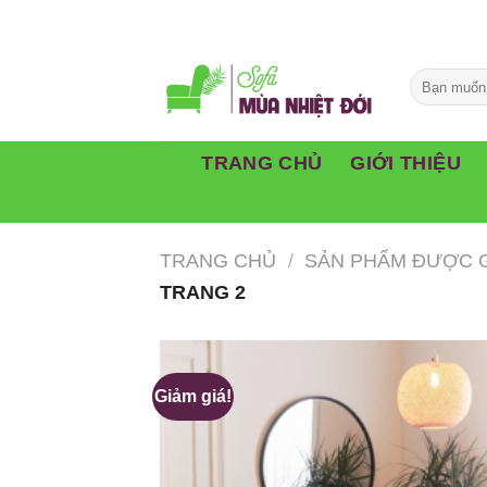
Skip
to
content
TRANG CHỦ
GIỚI THIỆU
TRANG CHỦ
/
SẢN PHẨM ĐƯỢC G
TRANG 2
Giảm giá!