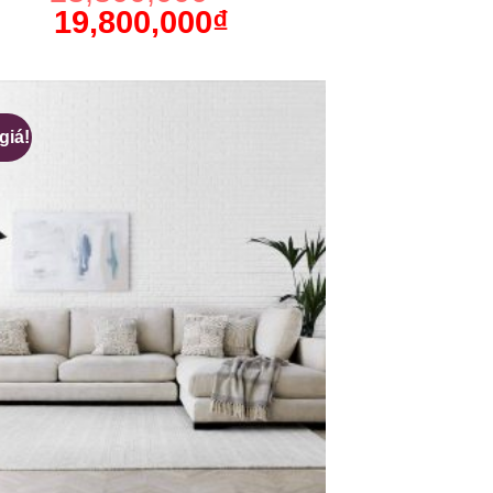
19,800,000
₫
giá!