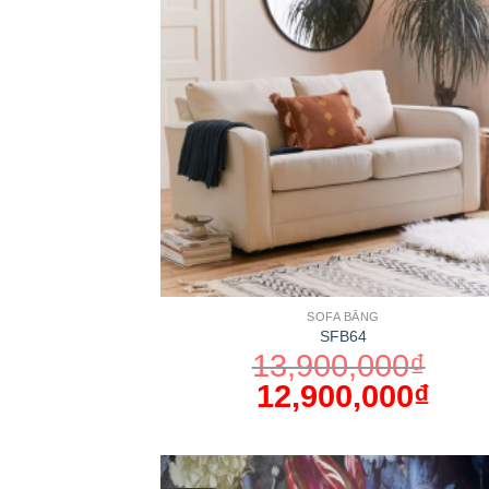
SOFA BĂNG
SFB64
13,900,000
₫
12,900,000
₫