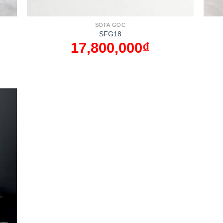
SOFA GÓC
SFG18
17,800,000
₫