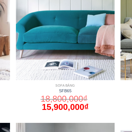
SOFA BĂNG
SFB65
18,800,000
₫
15,900,000
₫