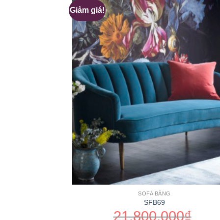
Giảm giá!
SOFA BĂNG
SFB69
21,800,000
₫