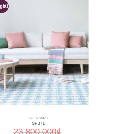
giá!
SOFA BĂNG
SFB71
23,800,000
₫