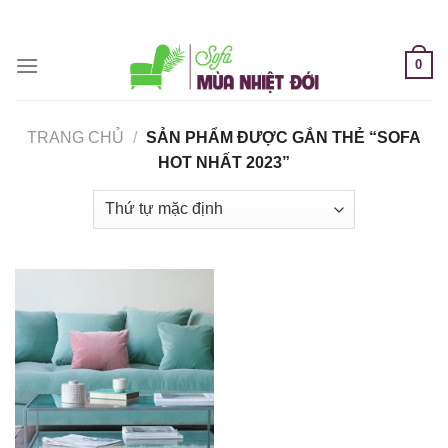
Skip
to
content
0
TRANG CHỦ
/
SẢN PHẨM ĐƯỢC GẮN THẺ “SOFA
HOT NHẤT 2023”