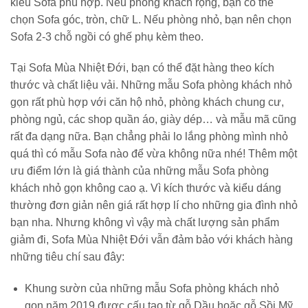
kiểu Sofa phù hợp. Nếu phòng khách rộng, bạn có thể
chọn Sofa góc, tròn, chữ L. Nếu phòng nhỏ, bạn nên chọn
Sofa 2-3 chỗ ngồi có ghế phụ kèm theo.
Tại Sofa Mùa Nhiệt Đới, bạn có thể đặt hàng theo kích
thước và chất liệu vải. Những mẫu Sofa phòng khách nhỏ
gọn rất phù hợp với căn hộ nhỏ, phòng khách chung cư,
phòng ngủ, các shop quần áo, giày dép… và mẫu mã cũng
rất đa dạng nữa. Bạn chẳng phải lo lắng phòng mình nhỏ
quá thì có mẫu Sofa nào để vừa không nữa nhé! Thêm một
ưu điểm lớn là giá thành của những mẫu Sofa phòng
khách nhỏ gọn không cao ạ. Vì kích thước và kiểu dáng
thường đơn giản nên giá rất hợp lí cho những gia đình nhỏ
bạn nha. Nhưng không vì vậy mà chất lượng sản phẩm
giảm đi, Sofa Mùa Nhiệt Đới vẫn đảm bảo với khách hàng
những tiêu chí sau đây:
Khung sườn của những mẫu Sofa phòng khách nhỏ
gọn năm 2019 được cấu tạo từ gỗ Dầu hoặc gỗ Sồi Mỹ