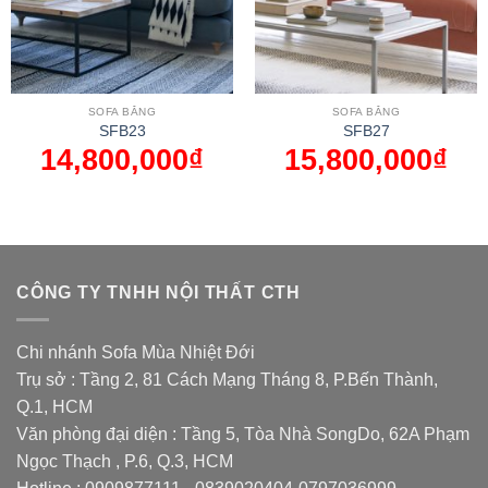
SOFA BĂNG
SOFA BĂNG
SFB23
SFB27
14,800,000
₫
15,800,000
₫
CÔNG TY TNHH NỘI THẤT CTH
Chi nhánh Sofa Mùa Nhiệt Đới
Trụ sở : Tầng 2, 81 Cách Mạng Tháng 8, P.Bến Thành,
Q.1, HCM
Văn phòng đại diện : Tầng 5, Tòa Nhà SongDo, 62A Phạm
Ngọc Thạch , P.6, Q.3, HCM