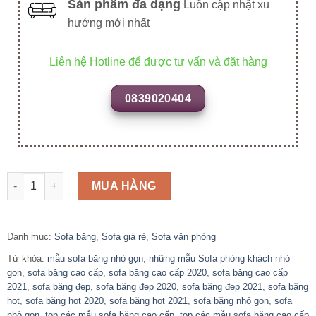
Sản phẩm đa dạng
Luôn cập nhật xu
hướng mới nhất
Liên hệ Hotline để được tư vấn và đặt hàng
0839020404
SFB09 số lượng
MUA HÀNG
Danh mục:
Sofa băng
,
Sofa giá rẻ
,
Sofa văn phòng
Từ khóa:
mẫu sofa băng nhỏ gọn
,
những mẫu Sofa phòng khách nhỏ
gọn
,
sofa băng cao cấp
,
sofa băng cao cấp 2020
,
sofa băng cao cấp
2021
,
sofa băng đẹp
,
sofa băng đẹp 2020
,
sofa băng đẹp 2021
,
sofa băng
hot
,
sofa băng hot 2020
,
sofa băng hot 2021
,
sofa băng nhỏ gọn
,
sofa
nhỏ gọn
,
top các mẫu sofa băng cao cấp
,
top các mẫu sofa băng cao cấp