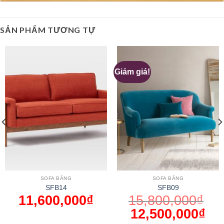
SẢN PHẨM TƯƠNG TỰ
Giảm giá!
SOFA BĂNG
SOFA BĂNG
SFB14
SFB09
11,600,000
₫
15,800,000
₫
12,500,000
₫