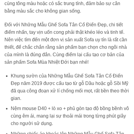
cùng tông màu hoặc có sắc trung tính, đảm bảo sự cân
bằng màu sắc cho không gian sống.
Đối với Những Mẫu Ghế Sofa Tân Cổ Điển Đẹp, chi tiết
điểm nhấn, tay vịn uốn cong phải thật khéo léo và tinh tế.
Nên việc tìm đến một đơn vị sản xuất Sofa uy tín là rất cần
thiết, để chắc chắn rằng sản phẩm bạn chọn cho ngôi nhà
của mình là đúng đắn. Cùng điểm lại cấu tạo cơ bản của
sản phẩm Sofa Mùa Nhiệt Đới bạn nhé!
Khung sườn của Những Mẫu Ghế Sofa Tân Cổ Điển
Đẹp năm 2019 được cấu tạo từ gỗ Dầu hoặc gỗ Sồi Mỹ
đã qua công đoạn xử lí chống mối mọt, rất bền theo thời
gian.
Nệm mouse D40 + lò xo + phủ gòn tạo độ bồng bềnh vô
cùng êm ái, mang lại sự thoải mái trong từng phút giây
cho người sử dụng.
Những chiếc áo khoác lên Những Mẫu Ghế Sofa Tân