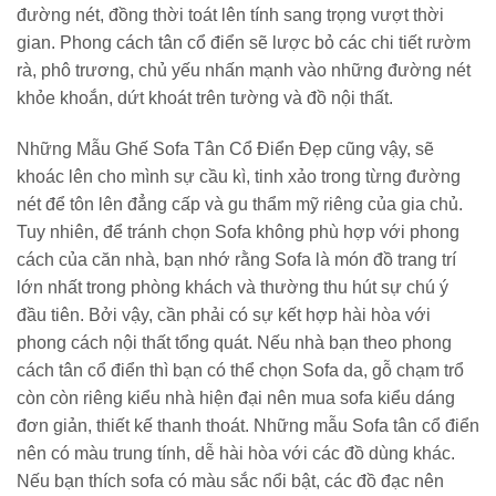
đường nét, đồng thời toát lên tính sang trọng vượt thời
gian. Phong cách tân cổ điển sẽ lược bỏ các chi tiết rườm
rà, phô trương, chủ yếu nhấn mạnh vào những đường nét
khỏe khoắn, dứt khoát trên tường và đồ nội thất.
Những Mẫu Ghế Sofa Tân Cổ Điển Đẹp cũng vậy, sẽ
khoác lên cho mình sự cầu kì, tinh xảo trong từng đường
nét để tôn lên đẳng cấp và gu thẩm mỹ riêng của gia chủ.
Tuy nhiên, để tránh chọn Sofa không phù hợp với phong
cách của căn nhà, bạn nhớ rằng Sofa là món đồ trang trí
lớn nhất trong phòng khách và thường thu hút sự chú ý
đầu tiên. Bởi vậy, cần phải có sự kết hợp hài hòa với
phong cách nội thất tổng quát. Nếu nhà bạn theo phong
cách tân cổ điển thì bạn có thể chọn Sofa da, gỗ chạm trổ
còn còn riêng kiểu nhà hiện đại nên mua sofa kiểu dáng
đơn giản, thiết kế thanh thoát. Những mẫu Sofa tân cổ điển
nên có màu trung tính, dễ hài hòa với các đồ dùng khác.
Nếu bạn thích sofa có màu sắc nổi bật, các đồ đạc nên