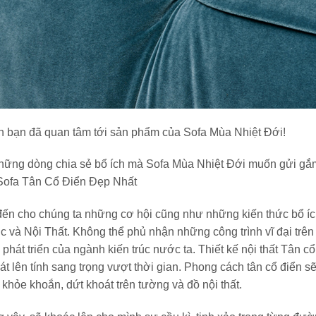
 bạn đã quan tâm tới sản phẩm của Sofa Mùa Nhiệt Đới!
những dòng chia sẻ bổ ích mà Sofa Mùa Nhiệt Đới muốn gửi gắm
 Sofa Tân Cổ Điển Đẹp Nhất
đến cho chúng ta những cơ hội cũng như những kiến thức bổ íc
c và Nội Thất. Không thể phủ nhận những công trình vĩ đại trên t
hát triển của ngành kiến trúc nước ta. Thiết kế nội thất Tân cổ
át lên tính sang trọng vượt thời gian. Phong cách tân cổ điển sẽ
ỏe khoắn, dứt khoát trên tường và đồ nội thất.