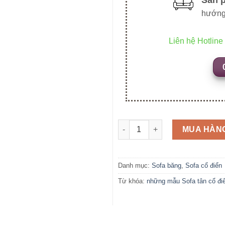
hướng
Liên hệ Hotline
SFB07 số lượng
MUA HÀN
Danh mục:
Sofa băng
,
Sofa cổ điển
Từ khóa:
những mẫu Sofa tân cổ đi