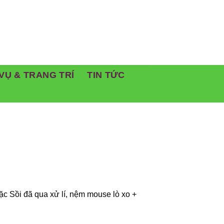
VỤ & TRANG TRÍ
TIN TỨC
ặc Sồi đã qua xử lí, nệm mouse lò xo +