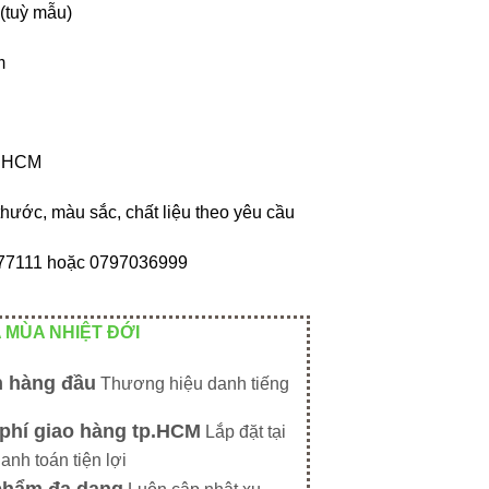
 (tuỳ mẫu)
m
p HCM
thước, màu sắc, chất liệu theo yêu cầu
9877111 hoặc 0797036999
 MÙA NHIỆT ĐỚI
n hàng đầu
Thương hiệu danh tiếng
phí giao hàng tp.HCM
Lắp đặt tại
hanh toán tiện lợi
phẩm đa dạng