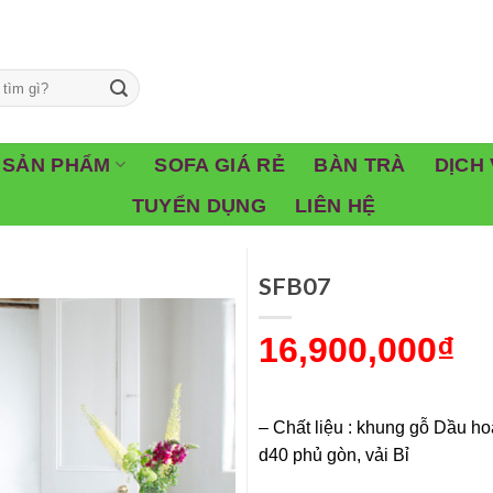
SẢN PHẨM
SOFA GIÁ RẺ
BÀN TRÀ
DỊCH 
TUYỂN DỤNG
LIÊN HỆ
SFB07
16,900,000
₫
– Chất liệu : khung gỗ Dầu ho
d40 phủ gòn, vải Bỉ