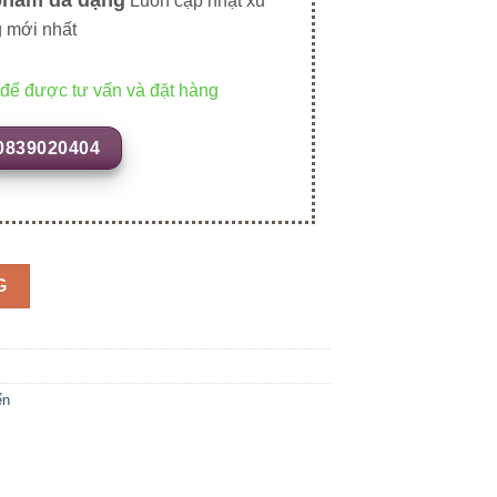
Luôn cập nhật xu
 mới nhất
 để được tư vấn và đặt hàng
0839020404
G
ển