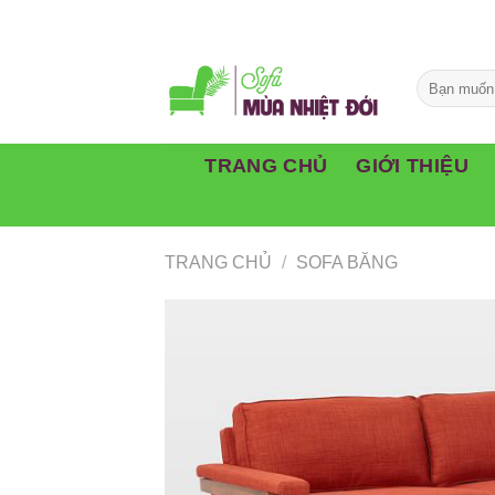
Skip
to
content
TRANG CHỦ
GIỚI THIỆU
TRANG CHỦ
/
SOFA BĂNG