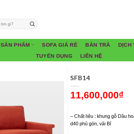
SẢN PHẨM
SOFA GIÁ RẺ
BÀN TRÀ
DỊCH 
TUYỂN DỤNG
LIÊN HỆ
SFB14
11,600,000
₫
– Chất liệu : khung gỗ Dầu ho
d40 phủ gòn, vải Bỉ