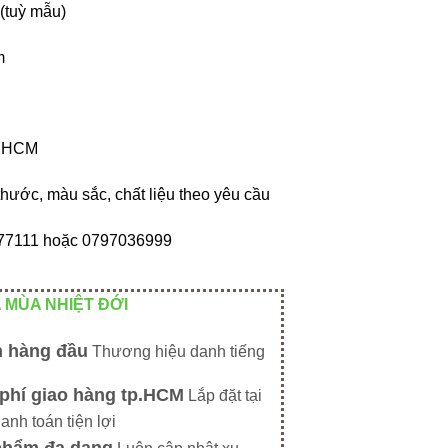
 (tuỳ mẫu)
m
p HCM
thước, màu sắc, chất liệu theo yêu cầu
9877111 hoặc 0797036999
 MÙA NHIỆT ĐỚI
n hàng đầu
Thương hiệu danh tiếng
phí giao hàng tp.HCM
Lắp đặt tại
hanh toán tiện lợi
phẩm đa dạng