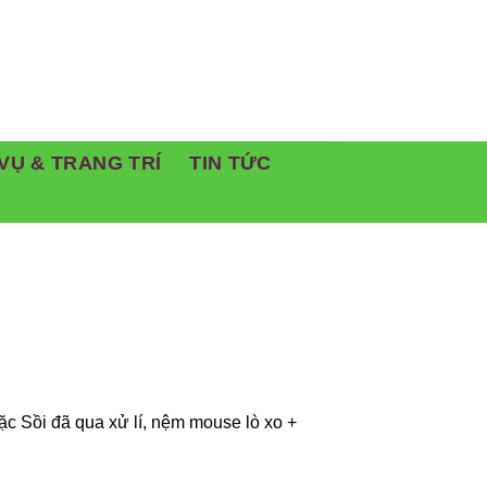
VỤ & TRANG TRÍ
TIN TỨC
ặc Sồi đã qua xử lí, nệm mouse lò xo +