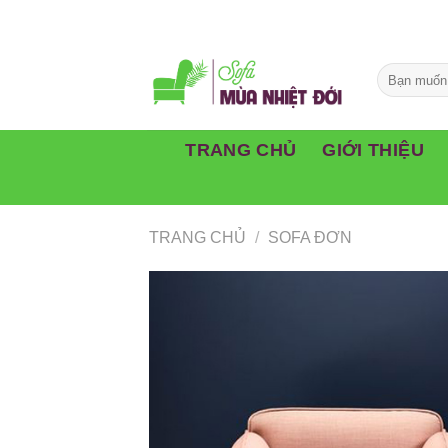
Skip
to
content
TRANG CHỦ
GIỚI THIỆU
TRANG CHỦ
/
SOFA ĐƠN