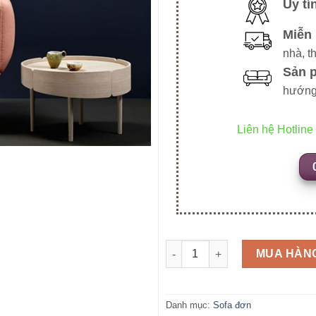
Uy tí
Miễn 
nhà, t
Sản 
hướng
Liên hệ Hotline
SFD11 số lượng
MUA HÀN
Danh mục:
Sofa đơn