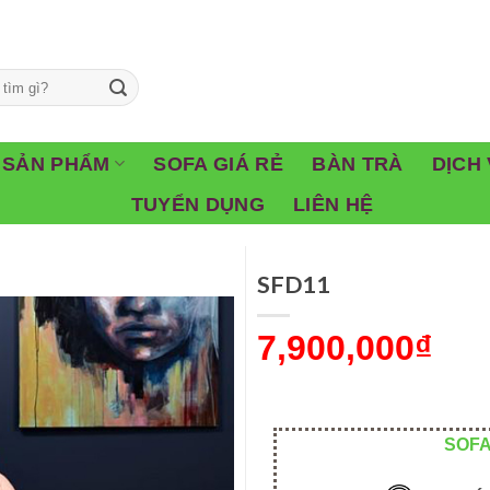
SẢN PHẨM
SOFA GIÁ RẺ
BÀN TRÀ
DỊCH 
TUYỂN DỤNG
LIÊN HỆ
SFD11
7,900,000
₫
SOFA