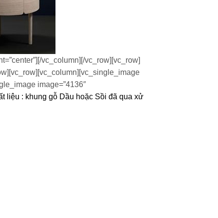
=”center”][/vc_column][/vc_row][vc_row]
ow][vc_row][vc_column][vc_single_image
ingle_image image=”4136″
t liệu : khung gỗ Dầu hoặc Sồi đã qua xử