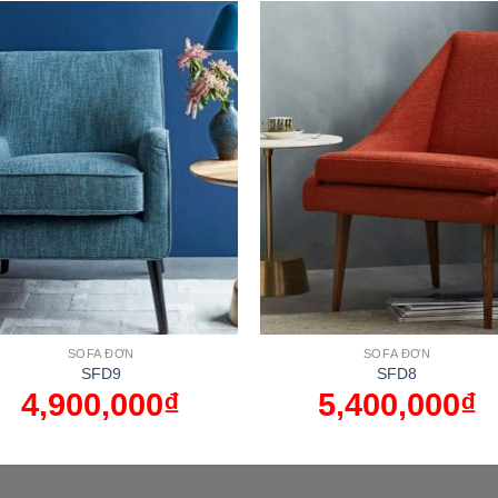
SOFA ĐƠN
SOFA ĐƠN
SFD9
SFD8
4,900,000
₫
5,400,000
₫