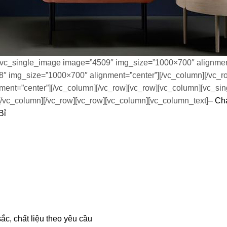
[vc_single_image image=”4509″ img_size=”1000×700″ alignment
″ img_size=”1000×700″ alignment=”center”][/vc_column][/vc_r
ent=”center”][/vc_column][/vc_row][vc_row][vc_column][vc_s
/vc_column][/vc_row][vc_row][vc_column][vc_column_text]
– Chấ
Bỉ
ắc, chất liệu theo yêu cầu