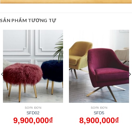
SẢN PHẨM TƯƠNG TỰ
SOFA ĐƠN
SOFA ĐƠN
SFD02
SFD5
9,900,000
₫
8,900,000
₫