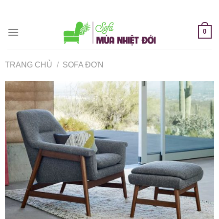
Skip
to
content
0
TRANG CHỦ
/
SOFA ĐƠN