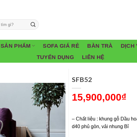
SẢN PHẨM
SOFA GIÁ RẺ
BÀN TRÀ
DỊCH 
TUYỂN DỤNG
LIÊN HỆ
SFB52
15,900,000
₫
– Chất liệu : khung gỗ Dầu ho
d40 phủ gòn, vải nhung Bỉ