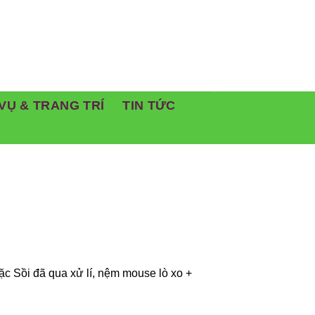
VỤ & TRANG TRÍ
TIN TỨC
ặc Sồi đã qua xử lí, nệm mouse lò xo +