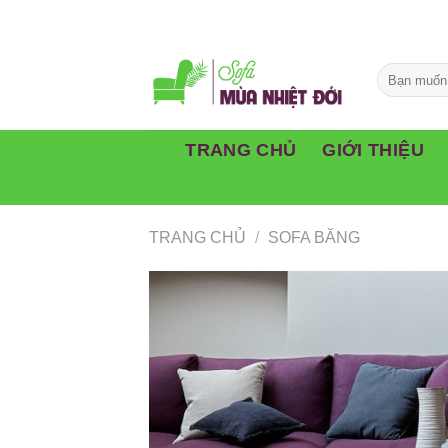
Skip
to
content
TRANG CHỦ
GIỚI THIỆU
TRANG CHỦ
/
SOFA BĂNG