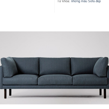
Từ khóa:
những mẫu Sofa đẹp