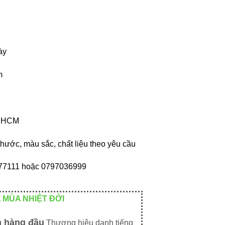
ày
m
p HCM
thước, màu sắc, chất liệu theo yêu cầu
9877111 hoặc 0797036999
 MÙA NHIỆT ĐỚI
n hàng đầu
Thương hiệu danh tiếng