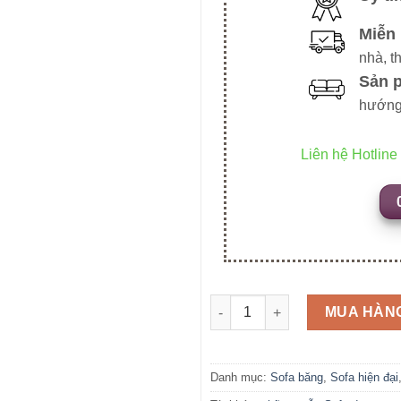
Miễn 
nhà, t
Sản 
hướng
Liên hệ Hotline
SFB52 số lượng
MUA HÀN
Danh mục:
Sofa băng
,
Sofa hiện đại